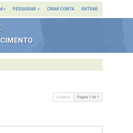
×
M
PESQUISAR
CRIAR CONTA
ENTRAR
S
ECIMENTO
0 tópico
Página
1
de
1