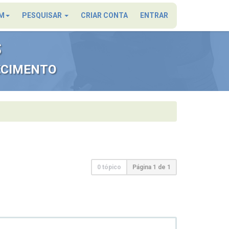
×
M
PESQUISAR
CRIAR CONTA
ENTRAR
S
ECIMENTO
0 tópico
Página
1
de
1