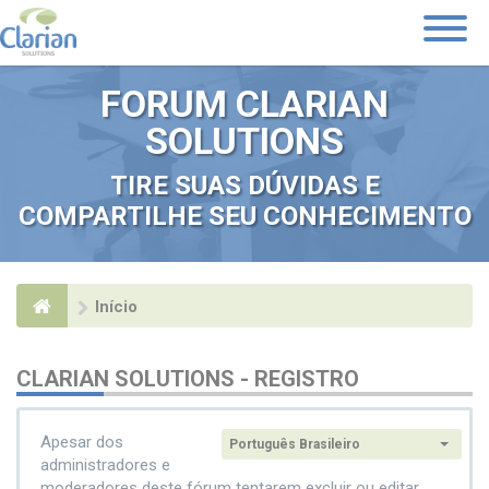
Toggle
Navigati
FORUM CLARIAN
SOLUTIONS
TIRE SUAS DÚVIDAS E
COMPARTILHE SEU CONHECIMENTO
Início
CLARIAN SOLUTIONS - REGISTRO
Apesar dos
Português Brasileiro
Idioma:
administradores e
moderadores deste fórum tentarem excluir ou editar