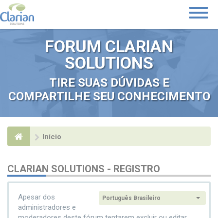
Toggle
Navigati
FORUM CLARIAN
SOLUTIONS
TIRE SUAS DÚVIDAS E
COMPARTILHE SEU CONHECIMENTO
Início
CLARIAN SOLUTIONS - REGISTRO
Apesar dos
Português Brasileiro
Idioma:
administradores e
moderadores deste fórum tentarem excluir ou editar