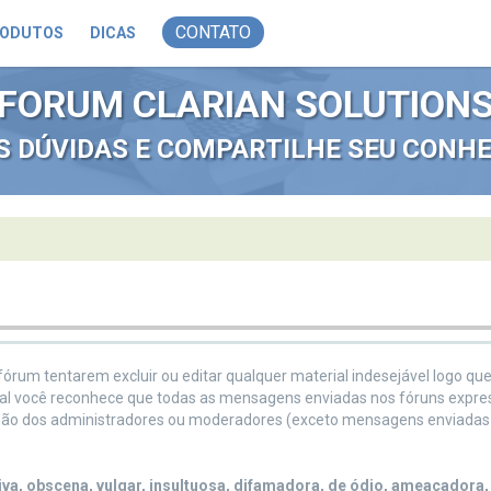
CONTATO
ODUTOS
DICAS
FORUM CLARIAN SOLUTION
AS DÚVIDAS E COMPARTILHE SEU CONH
rum tentarem excluir ou editar qualquer material indesejável logo que
tal você reconhece que todas as mensagens enviadas nos fóruns expr
e não dos administradores ou moderadores (exceto mensagens enviadas 
a, obscena, vulgar, insultuosa, difamadora, de ódio, ameaçadora