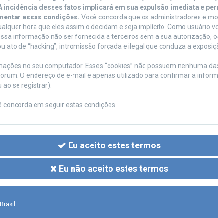
. A incidência desses fatos implicará em sua expulsão imediata e p
mentar essas condições.
Você concorda que os administradores e mo
a qualquer hora que eles assim o decidam e seja implícito. Como usuário
ssa informação não ser fornecida a terceiros sem a sua autorização,
ou ato de “hacking”, intromissão forçada e ilegal que conduza a exposi
formações no seu computador. Esses “cookies” não possuem nenhuma d
 fórum. O endereço de e-mail é apenas utilizado para confirmar a info
ao se registrar).
cê concorda em seguir estas condições.
Eu aceito estes termos
Eu não aceito estes termos
Brasil