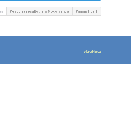
es
Pesquisa resultou em 0 ocorrência
Página
1
de
1